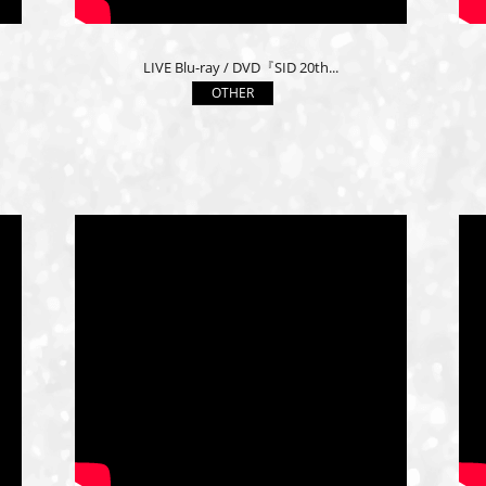
LIVE Blu-ray / DVD『SID 20th...
OTHER