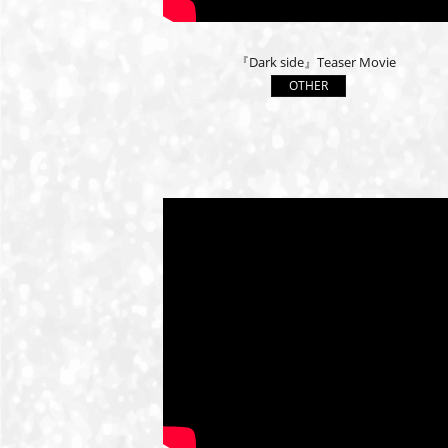
『Dark side』Teaser Movie
OTHER