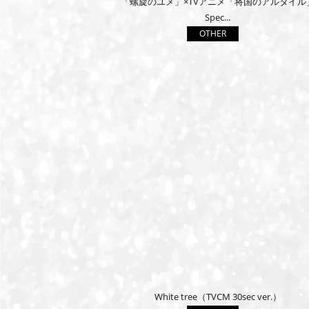
「螺旋のユメ」×TVアニメ「将国のアルタイル
Spec...
OTHER
White tree（TVCM 30sec ver.）