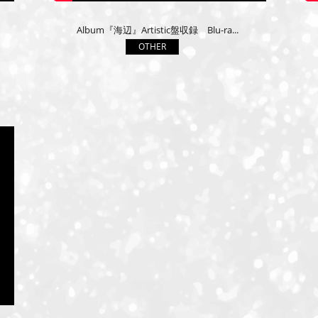
Album『海辺』Artistic盤収録 Blu-ra...
OTHER