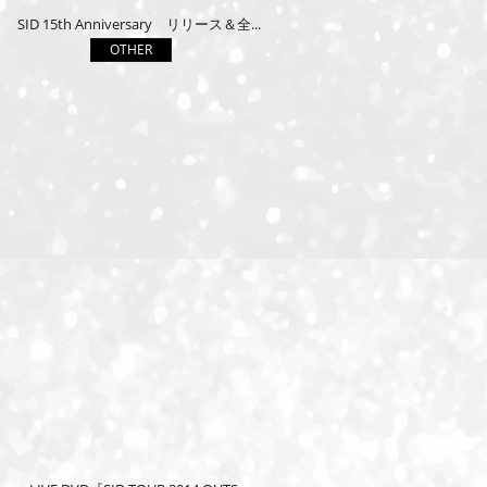
SID 15th Anniversary リリース＆全...
OTHER