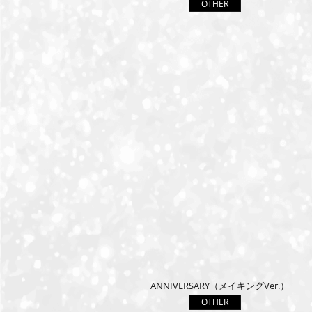
OTHER
ANNIVERSARY（メイキングVer.）
OTHER