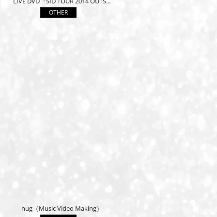
LIVE DVD『SID TOUR 2014 OUTS...
OTHER
hug（Music Video Making）