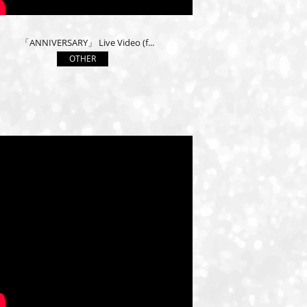
ID-S INFO
Languages
「ANNIVERSARY」 Live Video (f...
日本語
OTHER
English