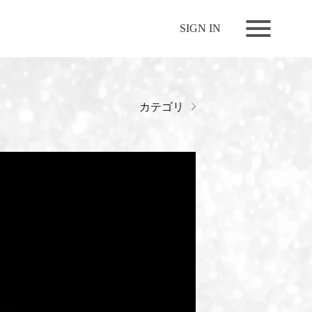
NEWS
SIGN IN
LIVE
RELEASE
MOVIES
カテゴリ
STORE
MEDIA
PROFILE
BIOGRAPHY
ARCHIVES
FAQ
MEMBERS CLUB ID-S