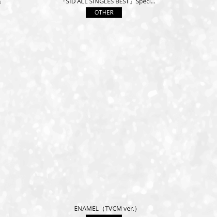
」
『SID ALL SINGLES BEST』Speci...
OTHER
ENAMEL（TVCM ver.）