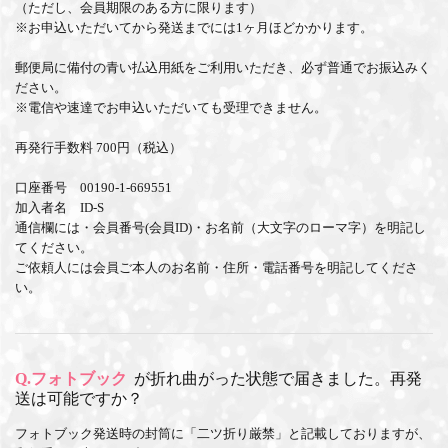
（ただし、会員期限のある方に限ります）
※お申込いただいてから発送までには1ヶ月ほどかかります。
郵便局に備付の青い払込用紙をご利用いただき、必ず普通でお振込みく
ださい。
※電信や速達でお申込いただいても受理できません。
再発行手数料 700円（税込）
口座番号 00190-1-669551
加入者名 ID-S
通信欄には・会員番号(会員ID)・お名前（大文字のローマ字）を明記し
てください。
ご依頼人には会員ご本人のお名前・住所・電話番号を明記してくださ
い。
Q.フォトブック
が折れ曲がった状態で届きました。再発
送は可能ですか？
フォトブック発送時の封筒に「二ツ折り厳禁」と記載しておりますが、