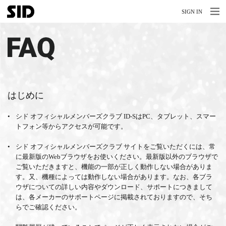
MENU
MENU
SIGN IN
NEWS
FAQ
LIVE
RELEASE
MOVIES
はじめに
STORE
シド オフィシャルメンバーズクラブ ID-SはPC、タブレット、スマー
トフォン等からアクセスが可能です。
MEDIA
シド オフィシャルメンバーズクラブ サイトをご覧いただくには、常
PROFILE
に最新版のWebブラウザをお使いください。最新版以外のブラウザで
ご覧いただきますと、機能の一部が正しく動作しない場合がありま
BIOGRAPHY
す。又、機種によっては動作しない場合があります。なお、各ブラ
ウザについての詳しい内容やダウンロード、サポートにつきまして
は、各メーカーのサポートページに掲載されておりますので、そち
ARCHIVES
らでご確認ください。
FAQ