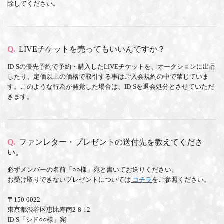
除してください。
Q.
LIVEチケットを売ってもいいんですか？
ID-Sの優先予約で予約・購入したLIVEチケットを、オークションに出品
したり、定価以上の価格で取引する事はご入会規約の中で禁じていま
す。このような行為が発覚した場合は、ID-Sを退会処分とさせていただ
きます。
Q.
ファンレター・プレゼントの送付先を教えてくださ
い。
必ずメンバーの名前「○○様」宛と書いてお送りください。
お受け取りできないプレゼントについては
コチラ
をご参照ください。
〒150-0022
東京都渋谷区恵比寿南2-8-12
ID-S「シド○○様」宛