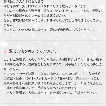
郵便受けの大きさに合わせて
やむを得ず、折り曲げて投函されてしまう場合がございます。
そのような場合でも郵便局に責任はございませんので、それをご理解い
ただき郵便局へのクレームはご遠慮ください。
なお、作成部数の関係により、折曲がりなどによる再発送は行っており
ません。
あまりにもひどい破損の場合は、管轄の郵便局にご相談ください。
Q.
退会方法を教えてください。
コンビニ決済でご入会いただいた場合、会員期間が終了し、支払い猶予
期間を経過すると自動退会となりますので、お手続きいただく必要はご
ざいません。
クレジットカード決済でご入会の場合は、MY PAGE内、「
ご入会情報
の確認・変更
」でクレジットカードの情報を削除していただく（自動
継続が停止され期間満了後に自動退会となります）か、即座に退会した
い場合は退会ボタンから手続きを進めていただけます。
キャリア決済でご入会の場合は、退会ボタンからお手続きください。