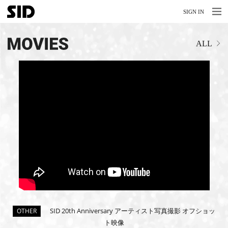
MENU
MENU
SIGN IN
NEWS
ALL
LIVE
RELEASE
MOVIES
STORE
MEDIA
PROFILE
BIOGRAPHY
ARCHIVES
SID 20th Anniversary アーティスト写真撮影 オフショッ
OTHER
ト映像
FAQ