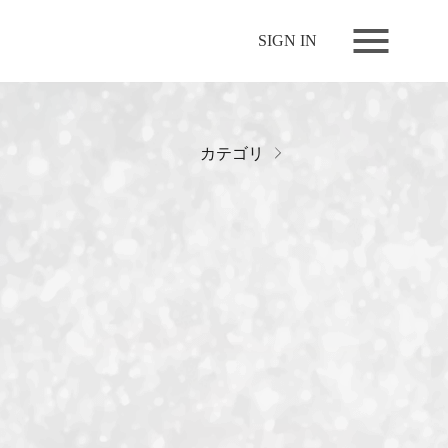
NEWS
SIGN IN
LIVE
RELEASE
MOVIES
カテゴリ
STORE
MEDIA
PROFILE
BIOGRAPHY
ARCHIVES
FAQ
MEMBERS CLUB ID-S