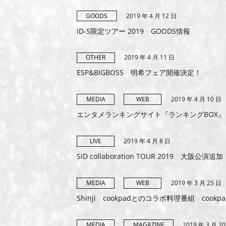
2019 年 4 月 12 日
GOODS
ID-S限定ツアー 2019 GOODS情報
2019 年 4 月 11 日
OTHER
ESP&BIGBOSS 明希フェア開催決定！
2019 年 4 月 10 日
MEDIA
WEB
エンタメランキングサイト『ランキングBOX』 スペシャル
2019 年 4 月 8 日
LIVE
SID collaboration TOUR 2019 大阪公演追加
2019 年 3 月 25 日
MEDIA
WEB
Shinji cookpadとのコラボ料理番組 coo
2019 年 3 月 2
MEDIA
MAGAZINE