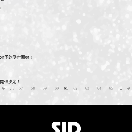
集
dition予約受付開始！
 開催決定！
…
57
58
59
60
61
62
63
64
65
…