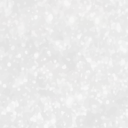
ID-S INFO
Languages
日本語
English