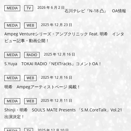
2026 年 6 月 2 日
MEDIA
TV
MEMBERS CLUB ID-S
石川テレビ『N-18 凸』 OA情報
ID-S INFO
2025 年 12 月 23 日
MEDIA
WEB
Ampeg Ventureシリーズ・アンプクリニック Feat. 明希 インタ
日本語
ビュー記事・動画公開！
English
2025 年 12 月 16 日
MEDIA
RADIO
S.Yuya TOKAI RADIO『NEXTracks』コメントOA！
2025 年 12 月 16 日
MEDIA
WEB
明希 Ampegアーティストページ 掲載！
2025 年 12 月 11 日
MEDIA
WEB
Shinji・明希 SOULʼS MATE Presents 「S.M.CoreTalk」Vol.21
出演決定！
2025 年 12 月 10 日
MEDIA
TV