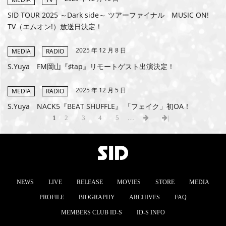
SID TOUR 2025 ～Dark side～ ツアーファイナル MUSIC ON!
TV（エムオン!）放送日決定！
2025 年 12 月 8 日
MEDIA
RADIO
S.Yuya FM岡山『♯tap』リモートゲスト出演決定！
2025 年 12 月 5 日
MEDIA
RADIO
S.Yuya NACK5『BEAT SHUFFLE』 「フェイク」初OA！
1
2
3
4
5
…
|
NEWS
LIVE
RELEASE
MOVIES
STORE
MEDIA
PROFILE
BIOGRAPHY
ARCHIVES
FAQ
MEMBERS CLUB ID-S
ID-S INFO