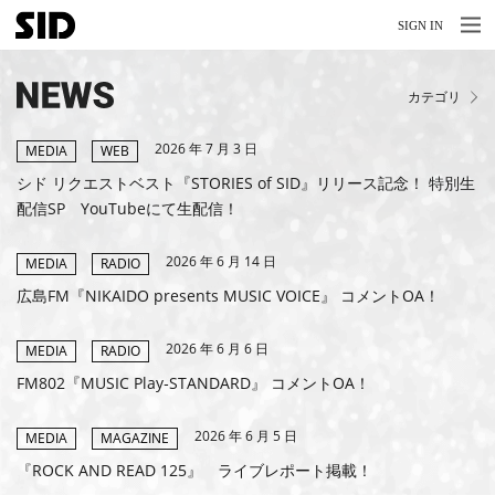
MENU
MENU
SIGN IN
NEWS
カテゴリ
LIVE
2026 年 7 月 3 日
RELEASE
MEDIA
WEB
シド リクエストベスト『STORIES of SID』リリース記念！ 特別生
MOVIES
配信SP YouTubeにて生配信！
STORE
2026 年 6 月 14 日
MEDIA
RADIO
MEDIA
広島FM『NIKAIDO presents MUSIC VOICE』 コメントOA！
PROFILE
2026 年 6 月 6 日
MEDIA
RADIO
FM802『MUSIC Play‐STANDARD』 コメントOA！
BIOGRAPHY
2026 年 6 月 5 日
ARCHIVES
MEDIA
MAGAZINE
『ROCK AND READ 125』 ライブレポート掲載！
FAQ