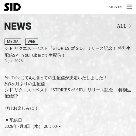
MENU
MENU
SIGN IN
NEWS
ALL
LIVE
RELEASE
MEDIA
WEB
シド リクエストベスト『STORIES of SID』リリース記念！ 特別生
MOVIES
配信SP YouTubeにて生配信！
3, Jul. 2026
STORE
YouTubeにて4人揃っての生配信が決定いたしました！
MEDIA
約3ヶ月ぶりの生配信！
シド リクエストベスト『STORIES of SID』リリース記念！ 特別生
PROFILE
配信SP
BIOGRAPHY
ぜひお楽しみに！
ARCHIVES
配信日
2026年7月8日（水） 20：00〜
FAQ