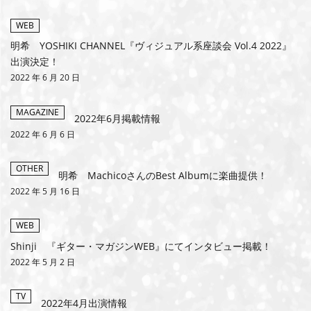
MEMBERS CLUB ID-S
WEB
明希 YOSHIKI CHANNEL『ヴィジュアル系座談会 Vol.4 2022』
ID-S INFO
出演決定！
2022 年 6 月 20 日
日本語
MAGAZINE
English
2022年6月掲載情報
2022 年 6 月 6 日
OTHER
明希 MachicoさんのBest Albumに楽曲提供！
2022 年 5 月 16 日
WEB
Shinji 『ギター・マガジンWEB』にてインタビュー掲載！
2022 年 5 月 2 日
TV
2022年4月出演情報