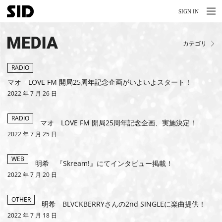
MENU
MENU
SIGN IN
NEWS
MEDIA
カテゴリ
LIVE
RELEASE
RADIO
マオ LOVE FM 開局25周年記念企画がいよいよスタート！
MOVIES
2022 年 7 月 26 日
STORE
RADIO
マオ LOVE FM 開局25周年記念企画、実施決定！
MEDIA
2022 年 7 月 25 日
PROFILE
WEB
明希 『Skream!』にてインタビュー掲載！
BIOGRAPHY
2022 年 7 月 20 日
ARCHIVES
OTHER
明希 BLVCKBERRYさんの2nd SINGLEに楽曲提供！
2022 年 7 月 18 日
FAQ