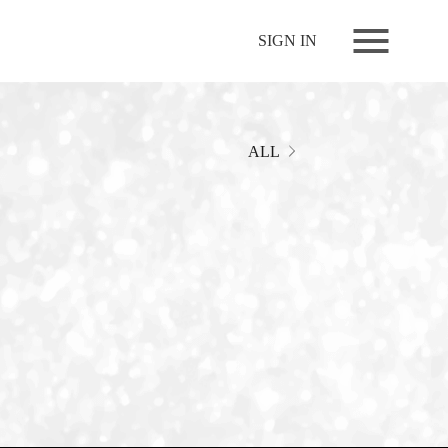
NEWS
SIGN IN
LIVE
RELEASE
MOVIES
ALL
STORE
MEDIA
PROFILE
BIOGRAPHY
ARCHIVES
FAQ
MEMBERS CLUB ID-S