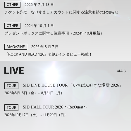
2025 年 7 月 18 日
OTHER
MEMBERS CLUB ID-S
チケット詐欺、なりすましアカウントに関する注意喚起のお知らせ
ID-S INFO
2024 年 10 月 1 日
OTHER
プレゼントボックスに関する注意事項（2024年10月更新）
日本語
2026 年 8 月 7 日
MAGAZINE
English
『ROCK AND READ 126』表紙&インタビュー掲載！
ALL
SID LIVE HOUSE TOUR 「いちばん好きな場所 2026」
TOUR
2026年5月15日（金）～8月31日（月）
SID HALL TOUR 2026 〜Re:Quest〜
TOUR
2026年10月17日（土）～11月29日（日）