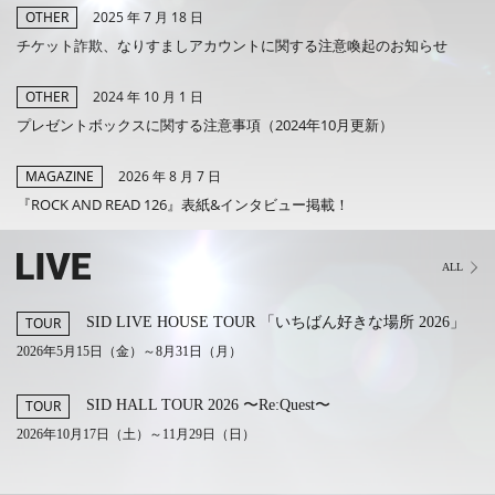
2025 年 7 月 18 日
OTHER
MEMBERS CLUB ID-S
チケット詐欺、なりすましアカウントに関する注意喚起のお知らせ
ID-S INFO
2024 年 10 月 1 日
OTHER
プレゼントボックスに関する注意事項（2024年10月更新）
日本語
2026 年 8 月 7 日
MAGAZINE
English
『ROCK AND READ 126』表紙&インタビュー掲載！
ALL
SID LIVE HOUSE TOUR 「いちばん好きな場所 2026」
TOUR
2026年5月15日（金）～8月31日（月）
SID HALL TOUR 2026 〜Re:Quest〜
TOUR
2026年10月17日（土）～11月29日（日）