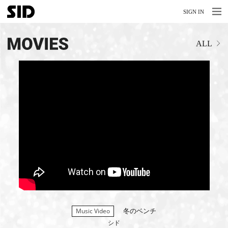
MENU
MENU
SIGN IN
NEWS
ALL
LIVE
RELEASE
MOVIES
STORE
MEDIA
PROFILE
BIOGRAPHY
ARCHIVES
冬のベンチ
Music Video
FAQ
シド