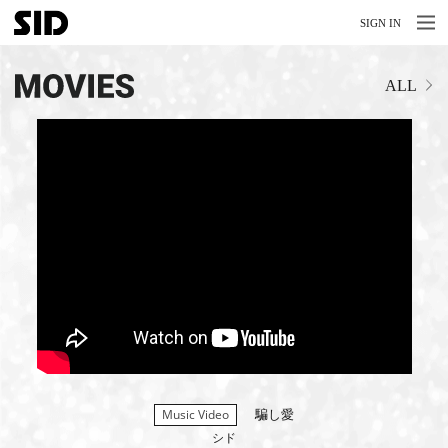
MENU
MENU
SIGN IN
NEWS
ALL
LIVE
RELEASE
MOVIES
STORE
MEDIA
PROFILE
BIOGRAPHY
ARCHIVES
騙し愛
Music Video
FAQ
シド