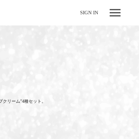
NEWS
SIGN IN
LIVE
RELEASE
MOVIES
STORE
MEDIA
PROFILE
BIOGRAPHY
プクリーム”4種セット。
ARCHIVES
FAQ
MEMBERS CLUB ID-S