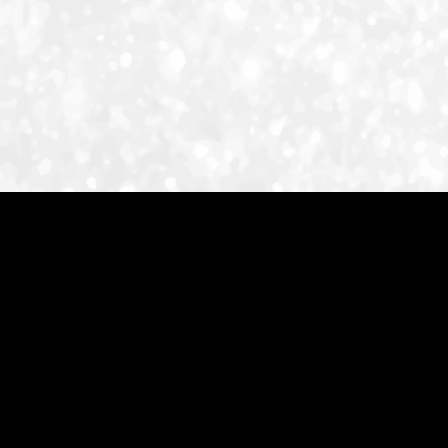
ID-S INFO
Languages
日本語
English