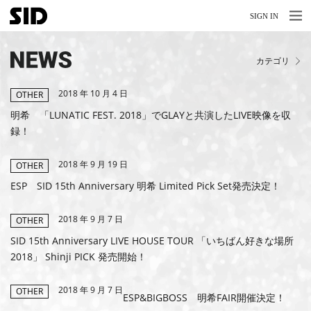
MENU
MENU
SIGN IN
NEWS
カテゴリ
LIVE
2018 年 10 月 4 日
RELEASE
OTHER
明希 「LUNATIC FEST. 2018」でGLAYと共演したLIVE映像を収
MOVIES
録！
STORE
2018 年 9 月 19 日
OTHER
MEDIA
ESP SID 15th Anniversary 明希 Limited Pick Set発売決定！
PROFILE
2018 年 9 月 7 日
OTHER
SID 15th Anniversary LIVE HOUSE TOUR 「いちばん好きな場所
BIOGRAPHY
2018」 Shinji PICK 発売開始！
ARCHIVES
2018 年 9 月 7 日
OTHER
ESP&BIGBOSS 明希FAIR開催決定！
FAQ