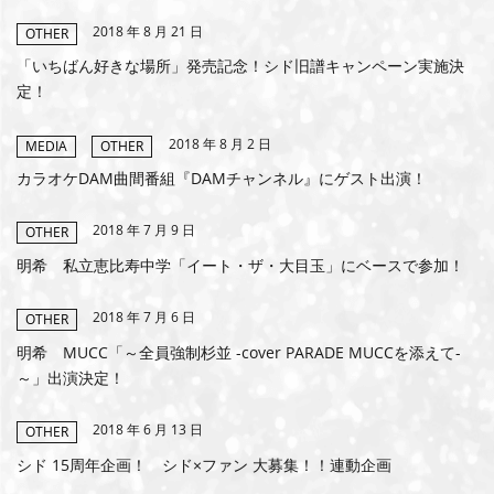
2018 年 8 月 21 日
OTHER
MEMBERS CLUB ID-S
「いちばん好きな場所」発売記念！シド旧譜キャンペーン実施決
ID-S INFO
定！
日本語
2018 年 8 月 2 日
MEDIA
OTHER
カラオケDAM曲間番組『DAMチャンネル』にゲスト出演！
English
2018 年 7 月 9 日
OTHER
明希 私立恵比寿中学「イート・ザ・大目玉」にベースで参加！
2018 年 7 月 6 日
OTHER
明希 MUCC「～全員強制杉並 -cover PARADE MUCCを添えて-
～」出演決定！
2018 年 6 月 13 日
OTHER
シド 15周年企画！ シド×ファン 大募集！！連動企画