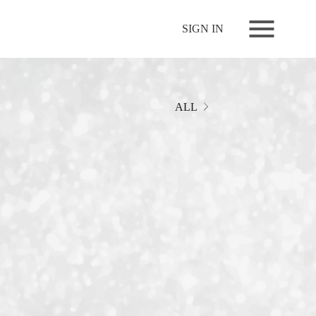
NEWS
SIGN IN
LIVE
RELEASE
MOVIES
ALL
STORE
MEDIA
PROFILE
BIOGRAPHY
ARCHIVES
FAQ
MEMBERS CLUB ID-S