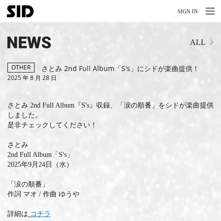
MENU
MENU
SIGN IN
NEWS
ALL
LIVE
RELEASE
OTHER
さとみ 2nd Full Album「S's」にシドが楽曲提供！
2025 年 8 月 28 日
MOVIES
さとみ 2nd Full Album『S's』収録、「涙の順番」をシドが楽曲提供
STORE
しました。
是非チェックしてください！
MEDIA
さとみ
PROFILE
2nd Full Album「S's」
2025年9月24日（水）
BIOGRAPHY
「涙の順番」
作詞 マオ / 作曲 ゆうや
ARCHIVES
詳細は
コチラ
FAQ