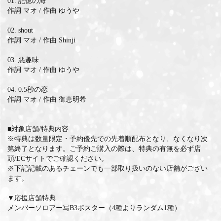
01. 記憶の海
作詞 マオ / 作曲 ゆうや
02. shout
作詞 マオ / 作曲 Shinji
03. 悪趣味
作詞 マオ / 作曲 ゆうや
04. 0.5秒の恋
作詞 マオ / 作曲 御恵明希
■対象店舗/特典内容
※特典は数量限定・予約優先での先着順配布となり、なくなり次
第終了となります。ご予約ご購入の際は、特典の有無を必ず店
頭/ECサイトでご確認ください。
※下記記載のあるチェーンでも一部取り扱いのない店舗がござい
ます。
▼応援店舗特典
メンバーソロアー写B3ポスター（4種よりランダム1種）