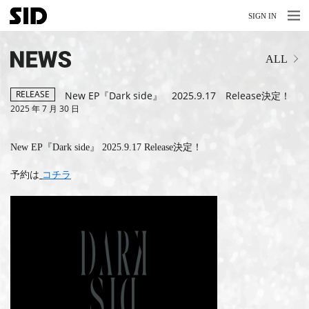
MENU
MENU
SIGN IN
NEWS
ALL
LIVE
RELEASE
RELEASE
New EP『Dark side』 2025.9.17 Release決定！
2025 年 7 月 30 日
MOVIES
New EP『Dark side』 2025.9.17 Release決定！
STORE
予約は
コチラ
MEDIA
PROFILE
BIOGRAPHY
ARCHIVES
FAQ