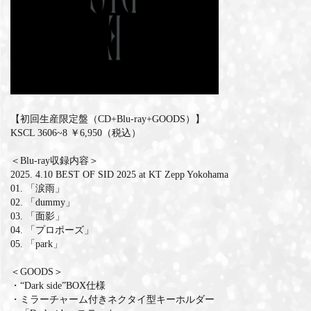
MEMBERS CLUB ID-S
ID-S INFO
日本語
English
【初回生産限定盤（CD+Blu-ray+GOODS）】
KSCL 3606~8 ￥6,950（税込）
＜Blu-ray収録内容＞
2025. 4.10 BEST OF SID 2025 at KT Zepp Yokohama
01. 「涙雨」
02. 「dummy」
03. 「面影」
04. 「プロポーズ」
05. 「park」
＜GOODS＞
・“Dark side”BOX仕様
・ミラーチャーム付きネクタイ型キーホルダー