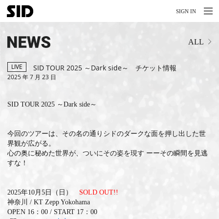
MENU
MENU
SIGN IN
NEWS
ALL
LIVE
RELEASE
LIVE
SID TOUR 2025 ～Dark side～ チケット情報
2025 年 7 月 23 日
MOVIES
SID TOUR 2025 ～Dark side～
STORE
MEDIA
今回のツアーは、その名の通りシドのダークな面を押し出した世
界観が広がる。
PROFILE
心の奥に秘めた世界が、ついにその姿を現す ーーその瞬間を見逃
すな！
BIOGRAPHY
2025年10月5日（日）
SOLD OUT!!
ARCHIVES
神奈川 / KT Zepp Yokohama
OPEN 16：00 / START 17：00
FAQ