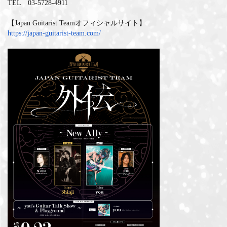
TEL 03-5728-4911
【Japan Guitarist Teamオフィシャルサイト】
https://japan-guitarist-team.
com/