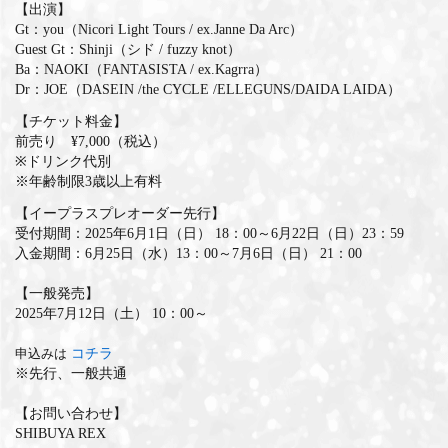
【出演】
Gt：you
（
Nicori Light Tours / ex.Janne Da Arc
）
MEMBERS CLUB ID-S
Guest Gt：Shinji
（
シド
/ fuzzy knot
）
Ba：NAOKI（FANTASISTA / ex.Kagrra）
ID-S INFO
Dr：JOE（DASEIN /the CYCLE /ELLEGUNS/DAIDA LAIDA）
日本語
【チケット料金】
前売り ¥7,000
（
税込
）
※
ドリンク代別
English
※年齢制限3歳以上有料
【イープラスプレオーダー先行】
受付期間：2025年6月1日
（
日
） 18：00
～6月22日
（
日
）
23
：
59
入金期間：6
月25
日
（
水）13：00
～7
月6
日
（
日） 21：00
【一般発売】
2025年7月12日（土） 10：00～
申込みは
コチラ
※
先行、一般共通
【お問い合わせ】
SHIBUYA REX