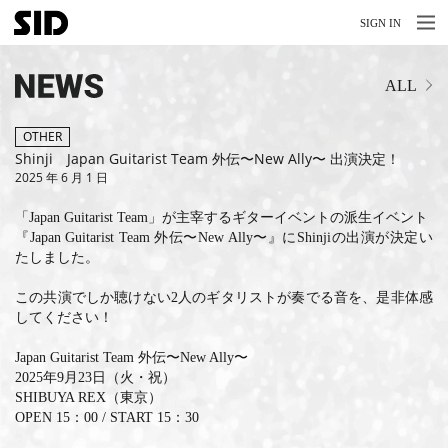
MENU
MENU
SIGN IN
NEWS
ALL
LIVE
RELEASE
OTHER
Shinji Japan Guitarist Team 外伝〜New Ally〜 出演決定！
2025 年 6 月 1 日
MOVIES
「Japan Guitarist Team」が主宰するギターイベントの派生イベント
STORE
『Japan Guitarist Team 外伝〜New Ally〜』にShinjiの出演が決定い
たしました。
MEDIA
この共演でしか聴けない2人のギタリストが奏でる音を、
是非体感
PROFILE
してください！
BIOGRAPHY
Japan Guitarist Team 外伝〜New Ally〜
2025年9月23日
（
火・祝）
ARCHIVES
SHIBUYA REX
（東京
）
OPEN
15：00 /
START
15
：
30
FAQ