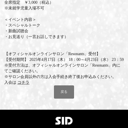
全席指定 ￥3,000（税込）
※未就学児童入場不可
MEMBERS CLUB ID-S
＜イベント内容＞
ID-S INFO
・スペシャルトーク
・新曲試聴会
日本語
・お見送り（一言お話しできます）
English
【オフィシャルオンラインサロン「Resonants」受付】
【受付期間】 2025年4月17日（木） 18：00～4月23日（水） 23：59
※受付方法は、オフィシャルオンラインサロン「Resonants」内に
てご確認ください。
※サロン会員以外の方は入会手続き終了後お申込みください。
入会は
コチラ
戻る