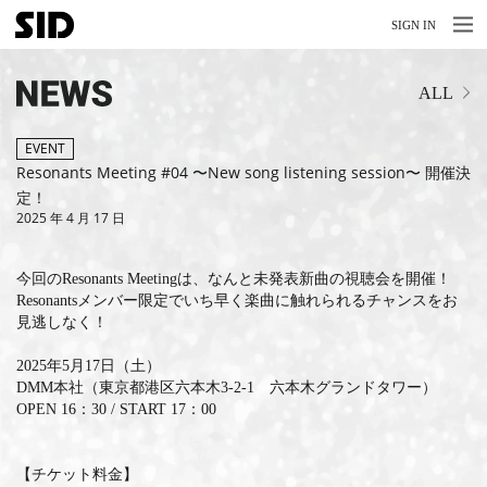
MENU
MENU
SIGN IN
NEWS
ALL
LIVE
RELEASE
EVENT
Resonants Meeting #04 〜New song listening session〜 開催決
MOVIES
定！
2025 年 4 月 17 日
STORE
今回のResonants Meetingは、なんと未発表新曲の視聴会を開催！
MEDIA
Resonantsメンバー限定でいち早く楽曲に触れられるチャンスをお
見逃しなく！
PROFILE
2025年5月17日（土）
BIOGRAPHY
DMM本社（東京都港区六本木3-2-1 六本木グランドタワー）
OPEN 16：30 / START 17：00
ARCHIVES
【チケット料金】
FAQ