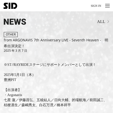
MENU
MENU
SIGN IN
NEWS
ALL
LIVE
RELEASE
OTHER
from ARGONAVIS 7th Anniversary LIVE - Seventh Heaven - 明
MOVIES
希出演決定！
2025 年 3 月 7 日
STORE
※ST//RAYRIDEステージにサポートメンバーとして出演！
MEDIA
2025年5月1日（木）
PROFILE
豊洲PIT
BIOGRAPHY
【出演者】
・Argonavis
ARCHIVES
七星 蓮／伊藤昌弘、五稜結人／日向大輔、的場航海／前田誠二、
桔梗凛生／森嶋秀太、白石万浬／橋本祥平
FAQ