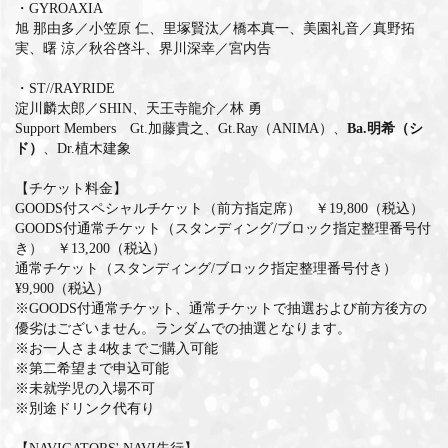
・GYROAXIA
旭 那由多／小笠原 仁、里塚賢汰／橋本真一、美園礼音／真野拓
MEMBERS CLUB ID-S
実、曙 涼／秋谷啓斗、界川深幸／宮内告
ID-S INFO
・ST//RAYRIDE
淀川麟太郎／SHIN、天王寺龍介／林 勇
日本語
Support Members Gt.加藤貴之、Gt.Ray（ANIMA）、
Ba.明希（シ
ド）
、Dr.植木建象
English
【チケット料金】
GOODS付スペシャルチケット（前方指定席） ￥19,800（税込）
GOODS付通常チケット（スタンディング/ブロック指定整理番号付
き） ￥13,200（税込）
通常チケット（スタンディング/ブロック指定整理番号付き）
¥9,900（税込）
※GOODS付通常チケット、通常チケットで抽選および前方後方の
優劣はございません。ランダムでの抽選となります。
※お一人さま4枚までご購入可能
※第二希望まで申込可能
※未就学児の入場不可
※別途ドリンク代有り