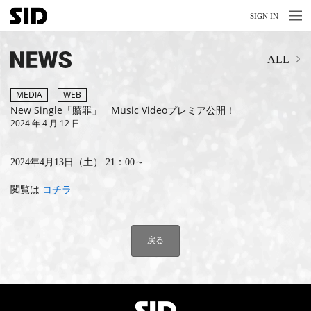
MENU
MENU
SIGN IN
NEWS
ALL
LIVE
RELEASE
MEDIA
WEB
New Single「贖罪」 Music Videoプレミア公開！
2024 年 4 月 12 日
MOVIES
STORE
2024年4月13日（土） 21：00～
MEDIA
閲覧は
コチラ
PROFILE
戻る
BIOGRAPHY
ARCHIVES
FAQ