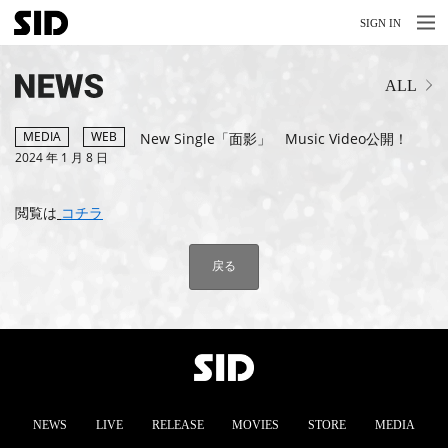
MENU
MENU
SIGN IN
NEWS
ALL
LIVE
RELEASE
MEDIA
WEB
New Single「面影」 Music Video公開！
2024 年 1 月 8 日
MOVIES
閲覧は
コチラ
STORE
MEDIA
戻る
PROFILE
BIOGRAPHY
ARCHIVES
NEWS
LIVE
RELEASE
MOVIES
STORE
MEDIA
FAQ