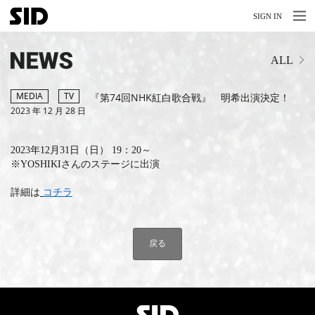
MENU
MENU
SIGN IN
NEWS
ALL
LIVE
RELEASE
MEDIA
TV
『第74回NHK紅白歌合戦』 明希出演決定！
2023 年 12 月 28 日
MOVIES
2023年12月31日（日） 19：20～
STORE
※YOSHIKIさんのステージに出演
MEDIA
詳細は
コチラ
PROFILE
戻る
BIOGRAPHY
ARCHIVES
FAQ