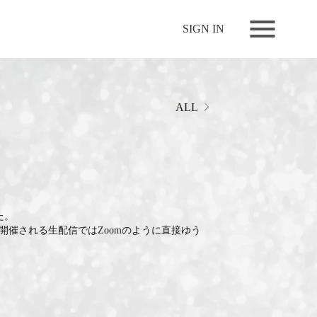
NEWS
SIGN IN
LIVE
RELEASE
MOVIES
ALL
STORE
MEDIA
PROFILE
BIOGRAPHY
た。
催される生配信ではZoomのように直接ゆう
ARCHIVES
FAQ
MEMBERS CLUB ID-S