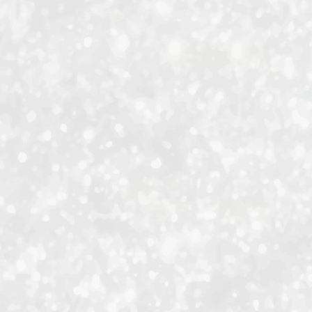
ID-S INFO
Languages
日本語
English