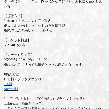
ゆうや（シド）、ニュー岡部（かたつむり）、お見送り芸人しん
いち
MEMBERS CLUB ID-S
【視聴方法】
ID-S INFO
fanicon（ファニコン）アプリ内
※スマホまたはタブレットのみ視聴可能
日本語
※PCではご視聴いただけません
English
【チケット料金】
￥2,940（税込）
【チケット発売日】
2020年5月22日（金） 18：00～
※faniconアプリ内で視聴チケットの購入となります。
■購入方法
1. 無料アプリをダウンロード
iOS版
Android版
2. アプリを起動し、TOP画面の「#ライブを止めるな！
fanistream」画像をタップ。
タイムテーブルの中から【シド ゆうや トークイベント「おか