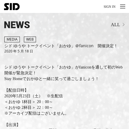
MENU
MENU
SIGN IN
NEWS
ALL
LIVE
RELEASE
MEDIA
WEB
シド ゆうや トークイベント「おかゆ」＠fanicon 開催決定！
2020 年 5 月 18 日
MOVIES
STORE
シド ゆうや トークイベント「おかゆ」がfaniconを通して初のWeb
開催が緊急決定！
MEDIA
Stay Homeでおかゆと一緒に笑って過ごしましょう！
PROFILE
【配信日時】
2020年5月23日（土） ※生配信
BIOGRAPHY
＜おかゆ 1杯目＞ 20：00～
＜おかゆ 2杯目＞ 22：00～
※アーカイブ配信はございません。
ARCHIVES
【出演】
FAQ