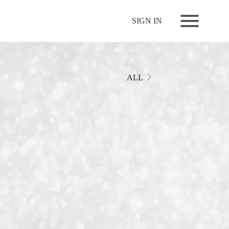
NEWS
SIGN IN
LIVE
RELEASE
MOVIES
ALL
STORE
MEDIA
PROFILE
BIOGRAPHY
ARCHIVES
FAQ
MEMBERS CLUB ID-S