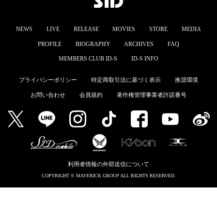
MEMBERS CLUB ID-S
NEWS
LIVE
RELEASE
MOVIES
STORE
MEDIA
ID-S INFO
PROFILE
BIOGRAPHY
ARCHIVES
FAQ
日本語
MEMBERS CLUB ID-S
ID-S INFO
English
プライバシーポリシー
特定商取引法に基づく表示
推奨環境
お問い合わせ
会員規約
著作権管理事業者許諾番号
利用者情報の外部送信について
COPYRIGHT © MAVERICK GROUP ALL RIGHTS RESERVED.