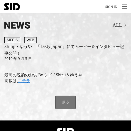
MENU
MENU
SIGN IN
NEWS
ALL
LIVE
RELEASE
MEDIA
WEB
Shinji・ゆうや 『Tasty Japan』にてムービー＆インタビュー記
MOVIES
事公開！
2019 年 9 月 5 日
STORE
最高の晩酌のお供 By シド / Shinji＆ゆうや
MEDIA
掲載は
コチラ
PROFILE
戻る
BIOGRAPHY
ARCHIVES
FAQ