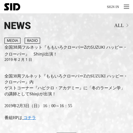
MENU
MENU
SIGN IN
NEWS
ALL
LIVE
RELEASE
MEDIA
RADIO
全国38局フルネット『ももいろクローバーZのSUZUKI ハッピー・
MOVIES
クローバー』 Shinji出演！
2019 年 2 月 1 日
STORE
全国38局フルネット『ももいろクローバーZのSUZUKI ハッピー・
MEDIA
クローバー』内
ゲストコーナー『ハピクロ・アカデミー』に「冬のラーメン学」
PROFILE
の講師としてShinjiが出演！
BIOGRAPHY
2019年2月3日（日） 16：00～16：55
ARCHIVES
番組HPは
コチラ
FAQ