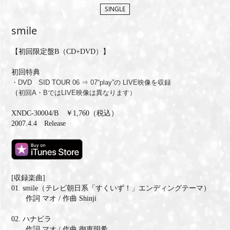
SINGLE
MEMBERS CLUB ID-S
smile
ID-S INFO
【初回限定盤B（CD+DVD）】
日本語
初回特典
・DVD SID TOUR 06 ⇒ 07“play”の LIVE映像を収録
English
（
初回A・BではLIVE映像は異なります）
XNDC-30004/B ￥1,760（税込）
2007.4.4 Release
[収録楽曲]
01. smile（テレビ朝日系「すくいず！」エンディングテーマ）
作詞 マオ / 作曲 Shinji
02. ハナビラ
作詞 マオ / 作曲 御恵明希