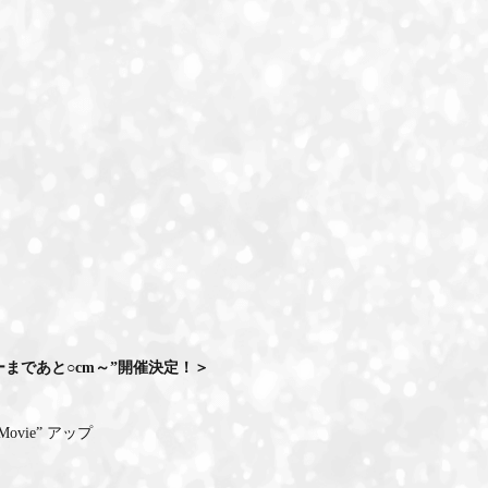
ID-S INFO
Languages
日本語
English
バーまであと○cm～”開催決定！＞
ovie” アップ