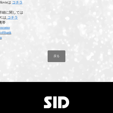
Movieは
コチラ
詳細に関しては
PCは
コチラ
携帯
docomo
oftbank
au
戻る