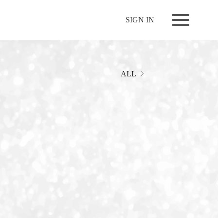
NEWS
SIGN IN
LIVE
RELEASE
MOVIES
ALL
STORE
MEDIA
PROFILE
BIOGRAPHY
ARCHIVES
FAQ
MEMBERS CLUB ID-S