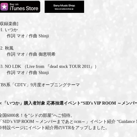
[収録楽曲]
01. いつか
作詞 マオ / 作曲 Shinji
02. 秋風
作詞 マオ / 作曲 御恵明希
03. NO LDK （Live from 『dead stock TOUR 2011』）
作詞 マオ / 作曲 Shinji
TBS系「CDTV」9月度オープニングテーマ
＜「いつか」購入者対象 応募抽選イベント“SID’s VIP ROOM ～メン
全国6000名！を“シドの部屋”へご招待。
「SID’s VIP ROOM ～メンバーまであと○cm～」イベント紹介 “Guidance M
※特設ページにイベント紹介用のVTRをアップしました。