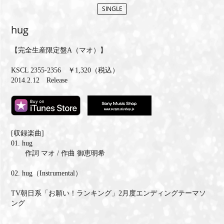
SINGLE
MEMBERS CLUB ID-S
hug
ID-S INFO
【完全生産限定盤A（マオ）】
日本語
KSCL 2355-2356 ￥1,320（税込）
2014.2.12 Release
English
[収録楽曲]
01. hug
作詞 マオ / 作曲 御恵明希
02. hug（Instrumental）
TV朝日系「お願い！ランキング」2月度エンディングテーマソ
ング