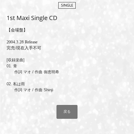
SINGLE
MEMBERS CLUB ID-S
1st Maxi Single CD
ID-S INFO
【会場盤】
日本語
2004.3.28 Release
完売/現在入手不可
English
[収録楽曲]
01. 青
作詞 マオ / 作曲 御恵明希
0
2. 私は雨
作詞 マオ / 作曲 Shinji
戻る