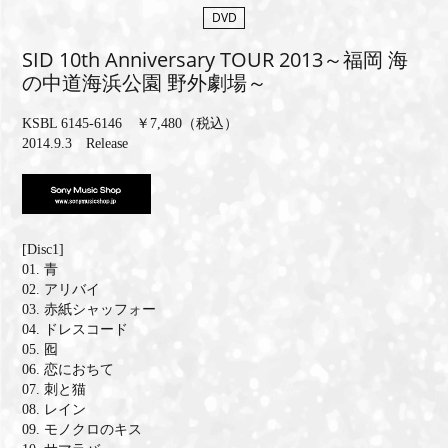
DVD
MEMBERS CLUB ID-S
SID 10th Anniversary TOUR 2013～福岡 海
ID-S INFO
の中道海浜公園 野外劇場～
日本語
KSBL 6145-6146 ￥7,480（税込）
2014.9.3 Release
English
[Disc1]
01. 青
02. アリバイ
03. 赤紙シャッフォー
04. ドレスコード
05. 囮
06. 恋におちて
07. 刺と猫
08. レイン
09. モノクロのキス