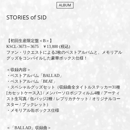
ALBUM
MEMBERS CLUB ID-S
STORIES of SID
ID-S INFO
日本語
【初回生産限定盤＜B＞】
KSCL-3673～3675 ￥13,800 (税込)
English
ファン・リクエストによる2枚のベストアルバムと、メモリアル
グッズをコンパイルした豪華ボックス仕様！
＜収録内容＞
・ベストアルバム「BALLAD」
・ベストアルバム「BEAT」
・スペシャルグッズセット（収録曲全タイトルステッカー31種
[カセットケース入] / メンバーソロポジフィルム4種 / アーティ
スト生写真 / 缶バッジ2種 / レプリカチケット / オリジナルコー
スター / ブックレット）
・メモリアル缶ボックス仕様
＜「BALLAD」収録曲＞