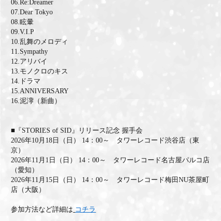
06.Re:Dreamer
07.Dear Tokyo
08.眩暈
09.V.I.P
10.乱舞のメロディ
11.Sympathy
12.アリバイ
13.モノクロのキス
14.ドラマ
15.ANNIVERSARY
16.泥濘（新曲）
■『STORIES of SID』リリース記念 握手会
2026年10月18日（日） 14：00～ タワーレコード渋谷店（東
京）
2026年11月1日（日） 14：00～ タワーレコード名古屋パルコ店
（愛知）
2026年11月15日（日） 14：00～ タワーレコード梅田NU茶屋町
店（大阪）
参加方法など詳細は
コチラ