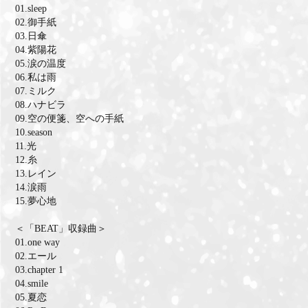
01.sleep
02.御手紙
03.日傘
04.紫陽花
05.涙の温度
06.私は雨
07.ミルク
08.ハナビラ
09.空の便箋、空への手紙
10.season
11.光
12.糸
13.レイン
14.涙雨
15.夢心地
＜「BEAT」収録曲＞
01.one way
02.エール
03.chapter 1
04.smile
05.夏恋