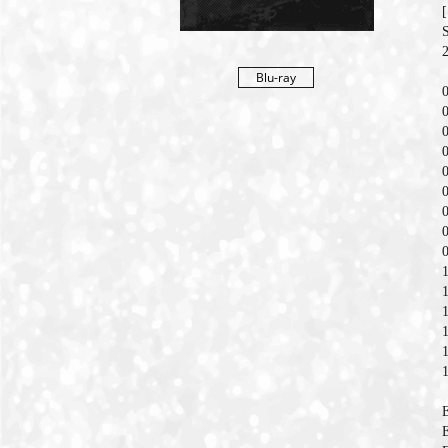
Blu-ray
0
0
1
1