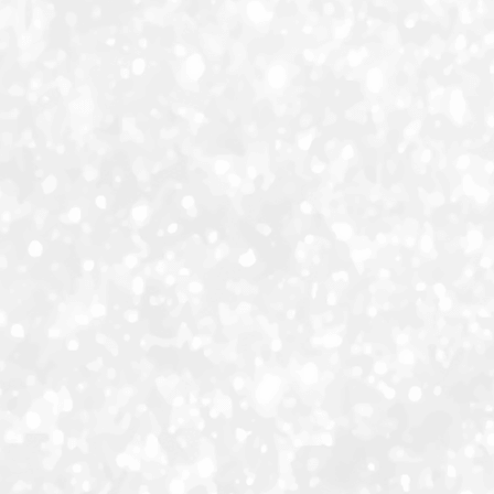
ID-S INFO
Languages
日本語
English