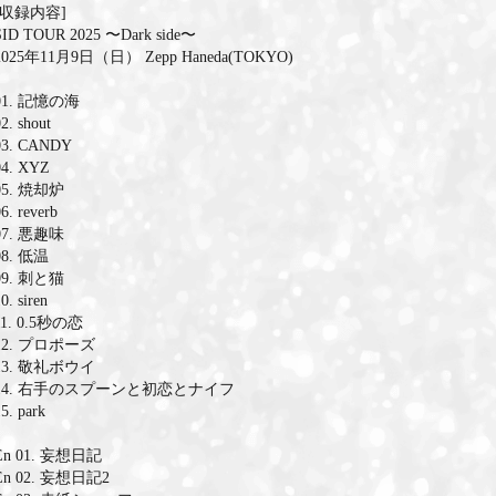
[収録内容]
SID TOUR 2025 〜Dark side〜
2025年11月9日（日） Zepp Haneda(TOKYO)
01. 記憶の海
2. shout
03. CANDY
04. XYZ
05. 焼却炉
6. reverb
07. 悪趣味
08. 低温
09. 刺と猫
0. siren
11. 0.5秒の恋
12. プロポーズ
13. 敬礼ボウイ
14. 右手のスプーンと初恋とナイフ
5. park
En 01. 妄想日記
En 02. 妄想日記2