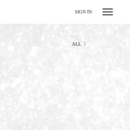
NEWS
SIGN IN
LIVE
RELEASE
MOVIES
ALL
STORE
MEDIA
PROFILE
BIOGRAPHY
ARCHIVES
FAQ
MEMBERS CLUB ID-S