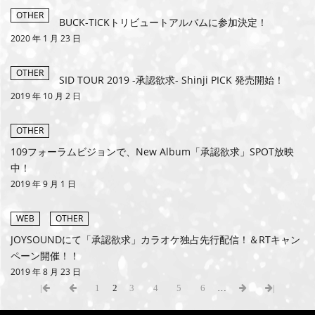
OTHER
BUCK-TICKトリビュートアルバムに参加決定！
2020 年 1 月 23 日
OTHER
SID TOUR 2019 -承認欲求- Shinji PICK 発売開始！
2019 年 10 月 2 日
OTHER
109フォーラムビジョンで、New Album「承認欲求」SPOT放映
中！
2019 年 9 月 1 日
WEB
OTHER
JOYSOUNDにて「承認欲求」カラオケ独占先行配信！＆RTキャン
ペーン開催！！
2019 年 8 月 23 日
|
1
2
3
4
5
6
…
|