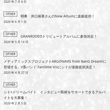
2020 年 7 月 6 日
MEMBERS CLUB ID-S
OTHER
明希 井口裕香さんのNew Albumに楽曲提供！
ID-S INFO
2020 年 6 月 1 日
日本語
OTHER
GRANRODEOトリビュートアルバムに参加決定！
English
2020 年 5 月 14 日
OTHER
メディアミックスプロジェクトARGONAVIS from BanG Dream!に
登場する、V系バンド Fantôme Irisにシドが楽曲提供決定！
2020 年 4 月 27 日
OTHER
シド×ドリームバイト インタビュー取材をサポートできるアルバ
イトを大募集！
2020 年 2 月 5 日