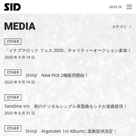
MENU
MENU
SIGN IN
NEWS
MEDIA
カテゴリ
LIVE
RELEASE
OTHER
「イナズマロック フェス 2020」チャリティーオークション参加！
MOVIES
2020 年 9 月 14 日
STORE
OTHER
Shinji New Pick 2種販売開始！
MEDIA
2020 年 9 月 14 日
PROFILE
OTHER
Fantôme Iris 初のデジタルシングル表題曲をシドが楽曲提供！
BIOGRAPHY
2020 年 8 月 31 日
ARCHIVES
OTHER
Shinji Argonavis 1st Albumに楽曲提供決定！
FAQ