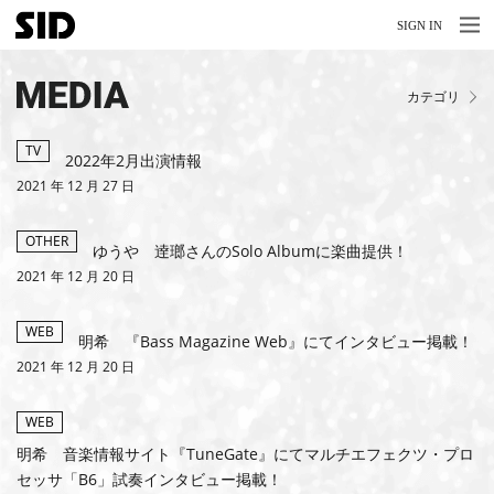
MENU
MENU
SIGN IN
NEWS
MEDIA
カテゴリ
LIVE
RELEASE
TV
2022年2月出演情報
2021 年 12 月 27 日
MOVIES
OTHER
STORE
ゆうや 逹瑯さんのSolo Albumに楽曲提供！
2021 年 12 月 20 日
MEDIA
WEB
PROFILE
明希 『Bass Magazine Web』にてインタビュー掲載！
2021 年 12 月 20 日
BIOGRAPHY
WEB
ARCHIVES
明希 音楽情報サイト『TuneGate』にてマルチエフェクツ・プロ
セッサ「B6」試奏インタビュー掲載！
FAQ