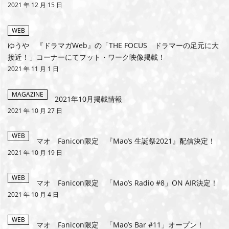
2021 年 12 月 15 日
MEMBERS CLUB ID-S
WEB
ID-S INFO
ゆうや 『ドラマガWeb』の「THE FOCUS ドラマーの足元に大
接近！」コーナーにてフット・ワーク映像掲載！
日本語
2021 年 11 月 1 日
English
MAGAZINE
2021年10月掲載情報
2021 年 10 月 27 日
WEB
マオ Fanicon限定 『Mao’s 生誕祭2021』配信決定！
2021 年 10 月 19 日
WEB
マオ Fanicon限定 「Mao’s Radio #8」ON AIR決定！
2021 年 10 月 4 日
WEB
マオ Fanicon限定 「Mao’s Bar #11」オープン！