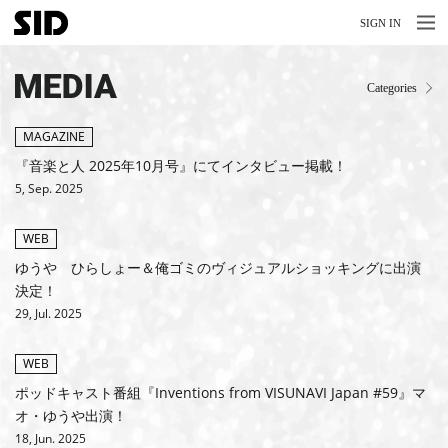
MENU
MENU
SIGN IN
NEWS
MEDIA
Categories
LIVE
RELEASE
MAGAZINE
『音楽と人 2025年10月号』にてインタビュー掲載！
MOVIES
5, Sep. 2025
STORE
WEB
MEDIA
ゆうや ひらしょー＆俺ゴミのヴィジュアルショッキングに出演
決定！
PROFILE
29, Jul. 2025
BIOGRAPHY
WEB
ポッドキャスト番組『Inventions from VISUNAVI Japan #59』マ
ARCHIVES
オ・ゆうや出演！
FAQ
18, Jun. 2025