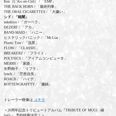
Ken（L’Arc-en-Ciel） / 「EMP」
THE BACK HORN / 「最終列車」
MEMBERS CLUB ID-S
THE ORAL CIGARETTES / 「大嫌い」
シド / 「暁闇」
ID-S INFO
sukekiyo / 「ガーベラ」
DEZERT / 「アカ」
日本語
BAND-MAID / 「ハニー」
ヒステリックパニック / 「Mr.Liar」
English
Plastic Tree / 「流星」
FLOW / 「CLASSIC」
BREAKERZ / 「フライト」
POLYSICS / 「アイアムコンピュータ」
MERRY / 「家路」
矢野絢子 / 「リブラ」
lynch. / 「茫然自失」
ROACH / 「ハイデ」
ROTTENGRAFFTY / 「蘭鋳」
トレーラー映像は
コチラ
＜20周年記念トリビュートアルバム『TRIBUTE OF MUCC -縁
[en]-』 予約特典決定！＞