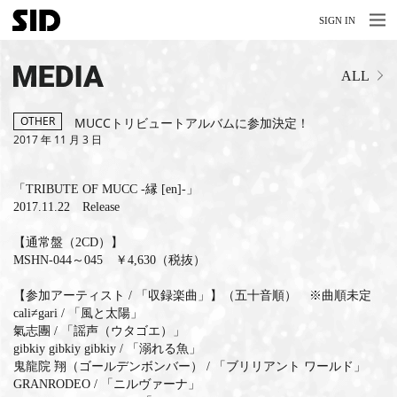
MENU
MENU
SIGN IN
NEWS
MEDIA
ALL
LIVE
RELEASE
OTHER
MUCCトリビュートアルバムに参加決定！
2017 年 11 月 3 日
MOVIES
「TRIBUTE OF MUCC -縁 [en]-」
STORE
2017.11.22 Release
MEDIA
【通常盤（2CD）】
MSHN-044～045 ￥4,630（税抜）
PROFILE
【参加アーティスト / 「収録楽曲」】（五十音順） ※曲順未定
BIOGRAPHY
cali≠gari / 「風と太陽」
氣志團 / 「謡声（ウタゴエ）」
gibkiy gibkiy gibkiy / 「溺れる魚」
ARCHIVES
鬼龍院 翔（ゴールデンボンバー） / 「ブリリアント ワールド」
GRANRODEO / 「ニルヴァーナ」
FAQ