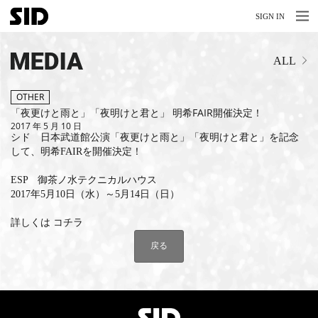
MENU
MENU
SIGN IN
NEWS
MEDIA
ALL
LIVE
RELEASE
OTHER
「夜更けと雨と」「夜明けと君と」 明希FAIR開催決定！
2017 年 5 月 10 日
MOVIES
シド 日本武道館公演「夜更けと雨と」「夜明けと君と」を記念
して、明希FAIRを開催決定！
STORE
ESP 御茶ノ水テクニカルハウス
MEDIA
2017年5月10日（水）～5月14日（日）
PROFILE
詳しくは
コチラ
戻る
BIOGRAPHY
ARCHIVES
FAQ