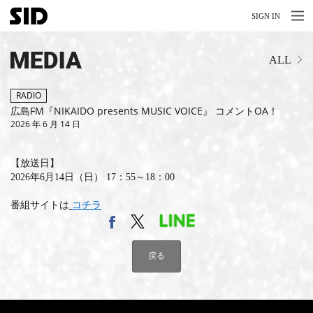
MENU
MENU
SIGN IN
NEWS
MEDIA
ALL
LIVE
RELEASE
RADIO
広島FM『NIKAIDO presents MUSIC VOICE』 コメントOA！
2026 年 6 月 14 日
MOVIES
STORE
【放送日】
2026年6月14日（日） 17：55～18：00
MEDIA
番組サイトは
コチラ
PROFILE
BIOGRAPHY
戻る
ARCHIVES
FAQ