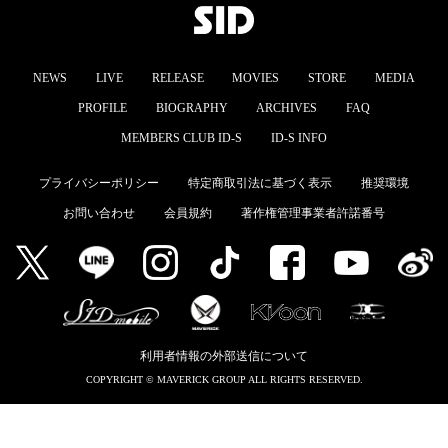
MEMBERS CLUB ID-S
ID-S INFO
NEWS
LIVE
RELEASE
MOVIES
STORE
MEDIA
PROFILE
BIOGRAPHY
ARCHIVES
FAQ
日本語
MEMBERS CLUB ID-S
ID-S INFO
English
プライバシーポリシー
特定商取引法に基づく表示
推奨環境
お問い合わせ
会員規約
著作権管理事業者許諾番号
利用者情報の外部送信について
COPYRIGHT © MAVERICK GROUP ALL RIGHTS RESERVED.