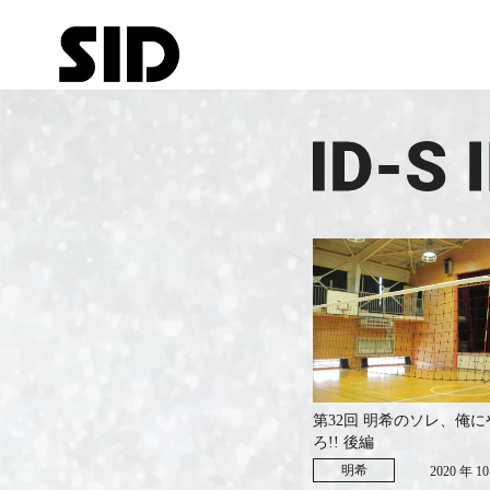
第32回 明希のソレ、俺
ろ!! 後編
明希
2020 年 1