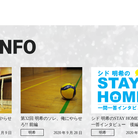
にやらせ
第32回 明希のソレ、俺にやらせ
シド 明希のSTAY HO
ろ!! 前編
一答インタビュー 後
明希
明希
0 月 9 日
2020 年 9 月 28 日
2020 年