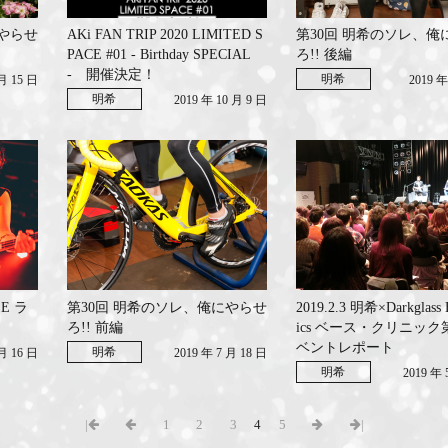
にやらせ
AKi FAN TRIP 2020 LIMITED S
第30回 明希のソレ、俺
PACE #01 - Birthday SPECIAL
ろ!! 後編
- 開催決定！
明希
 月 15 日
2019 年
明希
2019 年 10 月 9 日
ZE ラ
第30回 明希のソレ、俺にやらせ
2019.2.3 明希×Darkglass E
ろ!! 前編
ics ベース・クリニック
ベントレポート
明希
 月 16 日
2019 年 7 月 18 日
明希
2019 年 
|
1
2
3
4
5
|