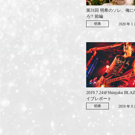
第31回 明希のソレ、俺
ろ!! 前編
明希
2020 年 1
2019.7.24＠Shinjuku BLA
イブレポート
明希
2019 年 8