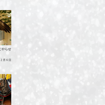
ID-S INFO
Languages
日本語
English
にやらせ
 2 月 6 日