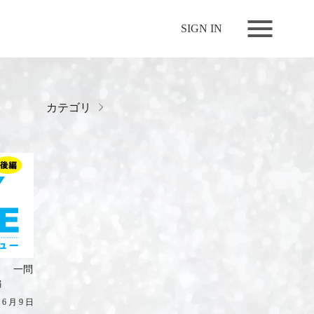
NEWS
SIGN IN
LIVE
RELEASE
MOVIES
カテゴリ
STORE
MEDIA
PROFILE
BIOGRAPHY
ARCHIVES
FAQ
ME 一問
編
MEMBERS CLUB ID-S
 6 月 9 日