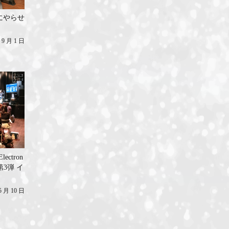
にやらせ
 9 月 1 日
lectron
第3弾 イ
5 月 10 日