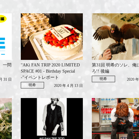
E 一問
“AKi FAN TRIP 2020 LIMITED
第31回 明希のソレ、俺
SPACE #01 - Birthday Special
ろ!! 後編
-”イベントレポート
明希
 月 31 日
2020 年
明希
2020 年 4 月 13 日