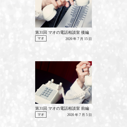
MEMBERS CLUB ID-S
ID-S INFO
第31回 マオの電話相談室 後編
日本語
マオ
2020 年 7 月 15 日
English
第31回 マオの電話相談室 前編
マオ
2020 年 7 月 5 日