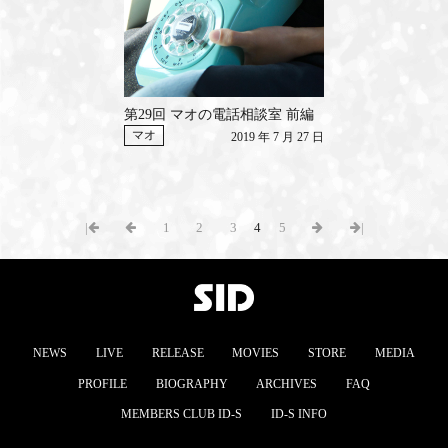
第29回 マオの電話相談室 前編
マオ
2019 年 7 月 27 日
|
1
2
3
4
5
|
NEWS
LIVE
RELEASE
MOVIES
STORE
MEDIA
PROFILE
BIOGRAPHY
ARCHIVES
FAQ
MEMBERS CLUB ID-S
ID-S INFO