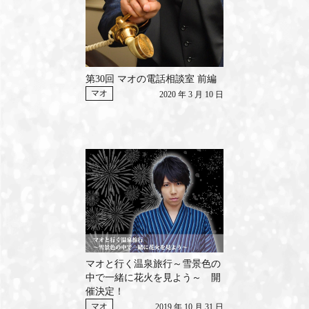
第30回 マオの電話相談室 前編
マオ
2020 年 3 月 10 日
マオと行く温泉旅行～雪景色の
中で一緒に花火を見よう～ 開
催決定！
マオ
2019 年 10 月 31 日