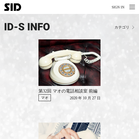
MENU
MENU
SIGN IN
NEWS
カテゴリ
LIVE
RELEASE
MOVIES
STORE
MEDIA
第32回 マオの電話相談室 前編
PROFILE
マオ
2020 年 10 月 27 日
BIOGRAPHY
ARCHIVES
FAQ