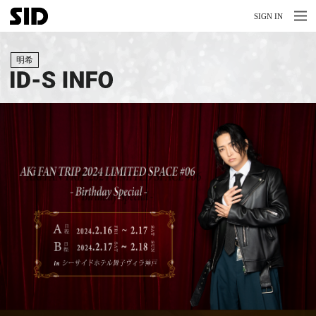
MENU
MENU
SIGN IN
NEWS
明希
LIVE
RELEASE
MOVIES
STORE
MEDIA
PROFILE
BIOGRAPHY
ARCHIVES
FAQ