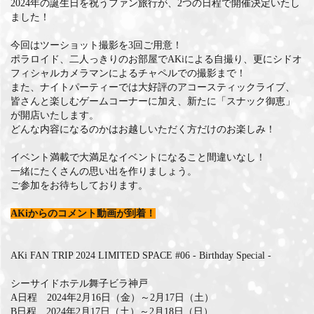
2024年の誕生日を祝うファン旅行が、2つの日程で開催決定いたし
ました！
今回はツーショット撮影を3回ご用意！
ポラロイド、二人っきりのお部屋でAKiによる自撮り、更にシドオ
フィシャルカメラマンによるチャペルでの撮影まで！
また、ナイトパーティーでは大好評のアコースティックライブ、
皆さんと楽しむゲームコーナーに加え、新たに「スナック御恵」
が開店いたします。
どんな内容になるのかはお越しいただく方だけのお楽しみ！
イベント満載で大満足なイベントになること間違いなし！
一緒にたくさんの思い出を作りましょう。
ご参加をお待ちしております。
AKiからのコメント動画が到着！
AKi FAN TRIP 2024 LIMITED SPACE #06 - Birthday Special -
シーサイドホテル舞子ビラ神戸
A日程 2024年2月16日（金）～2月17日（土）
B日程 2024年2月17日（土）～2月18日（日）