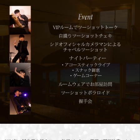
MEMBERS CLUB ID-S
ID-S INFO
日本語
English