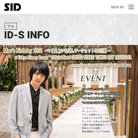
MENU
MENU
SIGN IN
NEWS
マオ
LIVE
RELEASE
MOVIES
STORE
MEDIA
PROFILE
BIOGRAPHY
ARCHIVES
FAQ