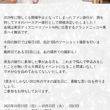
MEMBERS CLUB ID-S
2020年に惜しくも開催中止となってしまったファン旅行が、満を
ID-S INFO
持してマオのバースデー旅行として開催決定いたしました！
会場は東京ディズニーリゾート®内に位置するグランドニッコー東
日本語
京ベイ舞浜です。
English
今回の旅行では毎日1回、合計3回のツーショット撮影を行いま
す。
最終日である3日目には、あの場所での撮影も！
過去の旅行に参加した事がある方も、これまで悩んで申込みをし
たことが無い方も大満足なイベントになること間違いなし！
マオが心を込めておもてなしいたします。
1度きりしかない2022年のマオの誕生日に、素敵な思い出を作りま
しょう。
ご参加をお待ちしております。
2022年10月23日（日）～10月25日（火） 2泊3日